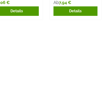
,06 €
7,94 €
Ab
gulärer Preis:
Regulärer Preis:
Details
Details