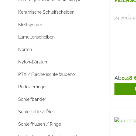
FIBERS
Keramische Schleifscheiben
34 Varian
Klettsystem
Lamellenscheiben
Norton
Nylon-Bürsten
PTX / Flächenschleifzubehör
0,48 
Ab
Reguläre
Reduzierringe
Schleifbänder
Schleiffette / Öle
Schleifhülsen / Ringe