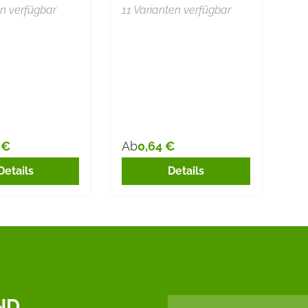
en verfügbar
11 Varianten verfügbar
 €
0,64 €
Ab
r Preis:
Regulärer Preis:
Details
Details
ND