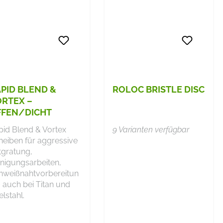
PID BLEND &
ROLOC BRISTLE DISC
RTEX –
FFEN/DICHT
pid Blend & Vortex
9 Varianten verfügbar
heiben für aggressive
tgratung,
inigungsarbeiten,
hweißnahtvorbereitun
 auch bei Titan und
lstahl.