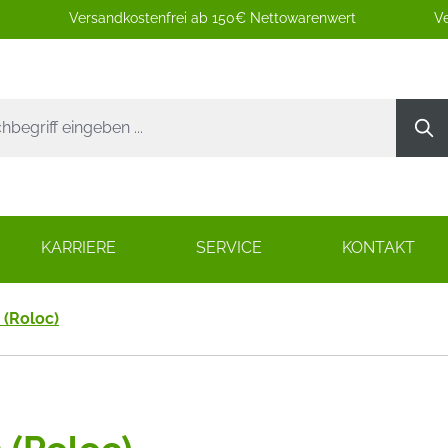
Versandkostenfrei ab 150€ Nettowarenwert
Ve
KARRIERE
SERVICE
KONTAKT
(Roloc)