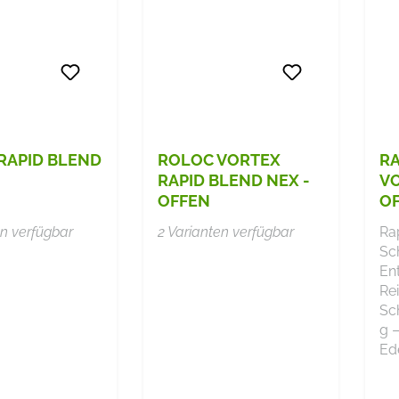
RAPID BLEND
ROLOC VORTEX
RA
RAPID BLEND NEX -
VO
OFFEN
O
en verfügbar
2 Varianten verfügbar
Ra
Sc
En
Re
Sc
g –
Ede