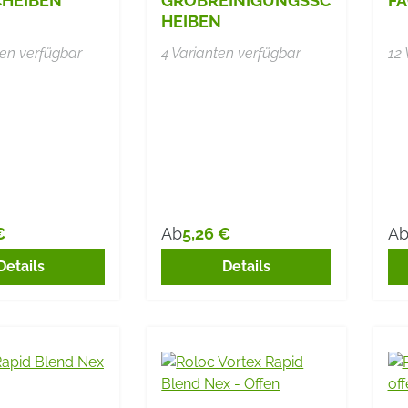
CHEIBEN
GROBREINIGUNGSSC
F
HEIBEN
ten verfügbar
4 Varianten verfügbar
12 
€
5,26 €
Ab
A
r Preis:
Regulärer Preis:
Re
Details
Details