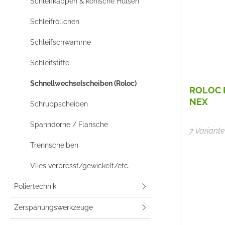
Schleifkappen & konische Hülsen
Schleifröllchen
Schleifschwämme
Schleifstifte
Schnellwechselscheiben (Roloc)
ROLOC 
NEX
Schruppscheiben
Spanndorne / Flansche
7 Variant
Trennscheiben
Vlies verpresst/gewickelt/etc.
Poliertechnik
Zerspanungswerkzeuge