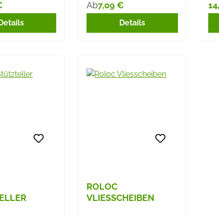
€
7,09 €
14
Ab
r Preis:
Regulärer Preis:
Re
Details
Details
ROLOC
ELLER
VLIESSCHEIBEN