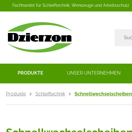
Fachhandel für Schleiftechnik, Werkzeuge und Arbeitsschutz
springen
Zur Hauptnavigation springen
PRODUKTE
UNSER UNTERNEHMEN
Produkte
Schleiftechnik
Schnellwechselscheiben 