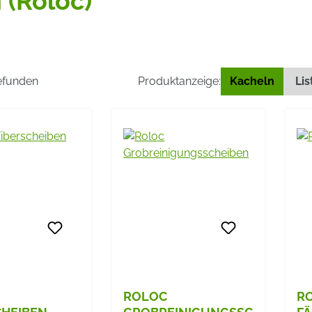
 (Roloc)
gefunden
Produktanzeige:
Kacheln
Lis
ROLOC
R