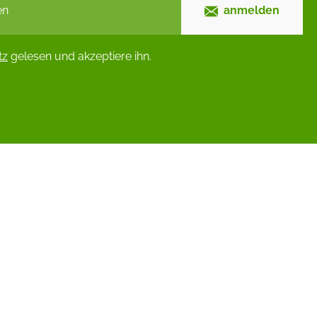
anmelden
tz
gelesen und akzeptiere ihn.