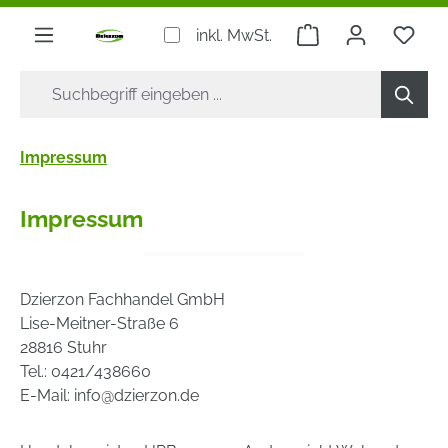
alt springen
Warenkorb enthäl
Du h
inkl. MwSt.
Impressum
Impressum
Dzierzon Fachhandel GmbH
Lise-Meitner-Straße 6
28816 Stuhr
Tel.: 0421/438660
E-Mail: info@dzierzon.de