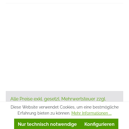
Alle Preise exkl. gesetzl. Mehrwertsteuer zzgl.
Versandkosten
und ggf. Nachnahmegebühren,
Diese Website verwendet Cookies, um eine bestmögliche
wenn nicht anders angegeben.
Erfahrung bieten zu können.
Mehr Informationen ...
Realisiert mit Shopware
Nur technisch notwendige
Konfigurieren