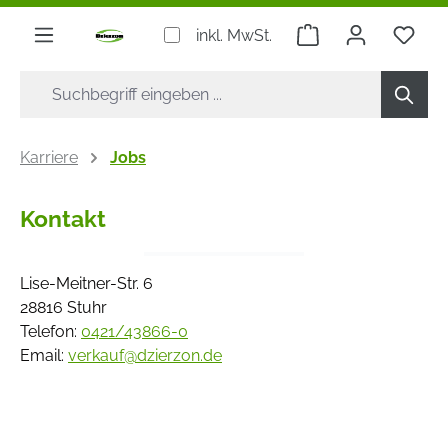
alt springen
Warenkorb enthäl
Du h
inkl. MwSt.
Karriere
Jobs
Kontakt
Lise-Meitner-Str. 6
28816 Stuhr
Telefon:
0421/43866-0
Email:
verkauf@dzierzon.de