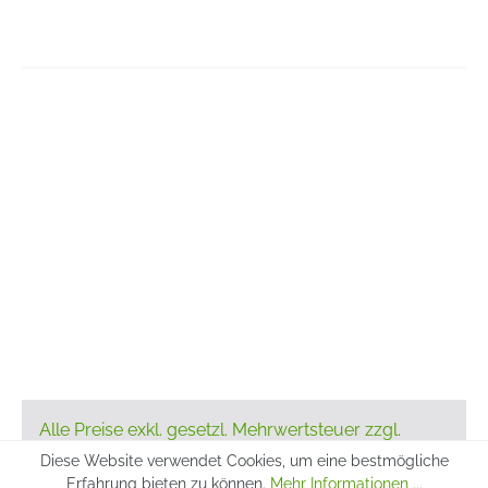
Alle Preise exkl. gesetzl. Mehrwertsteuer zzgl.
Versandkosten
und ggf. Nachnahmegebühren,
Diese Website verwendet Cookies, um eine bestmögliche
wenn nicht anders angegeben.
Erfahrung bieten zu können.
Mehr Informationen ...