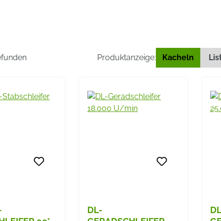
gefunden
Produktanzeige:
Kacheln
Lis
-
DL-
DL