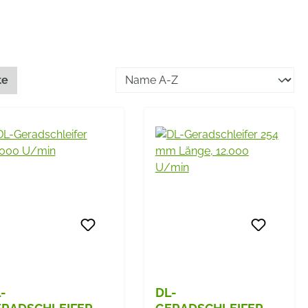
te
-
DL-