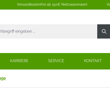
Versandkostenfrei ab 150€ Nettowarenwert
Ve
KARRIERE
SERVICE
KONTAKT
uge