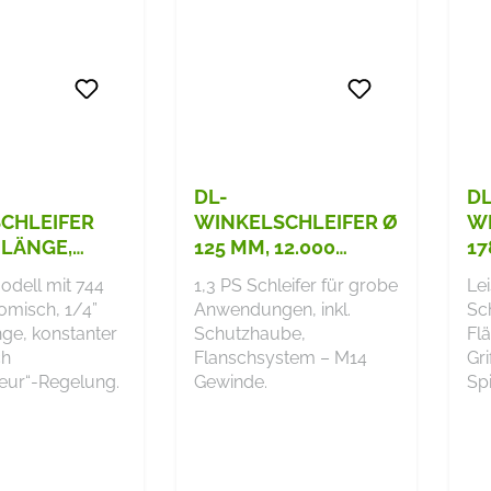
DL-
DL
CHLEIFER
WINKELSCHLEIFER Ø
WI
 LÄNGE,
125 MM, 12.000
17
 U/MIN
U/MIN
U
odell mit 744
1,3 PS Schleifer für grobe
Le
omisch, 1/4”
Anwendungen, inkl.
Sch
ge, konstanter
Schutzhaube,
Fl
ch
Flanschsystem – M14
Grif
eur“-Regelung.
Gewinde.
Sp