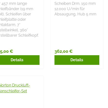
r 457 mm lange
Scheiben Drm. 150 mm
hleifbänder (19 mm
12.000 U/min für
it), Schleifen über
Absaugung, Hub 5 mm
leifplatte oder
ntaktarm. 7°
tellwinkel, 360°
stellbarer Schleifkopf.
5,00 €
362,00 €
gulärer Preis:
Regulärer Preis:
Details
Details