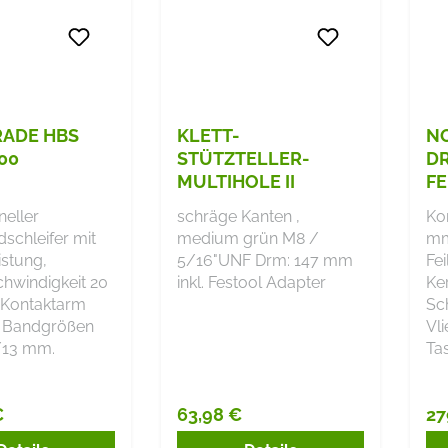
ADE HBS
KLETT-
N
00
STÜTZTELLER-
D
MULTIHOLE II
FE
SE
neller
schräge Kanten ,
Ko
schleifer mit
medium grün M8 /
mm
stung,
5/16"UNF Drm: 147 mm
Fei
hwindigkeit 20
inkl. Festool Adapter
Ke
. Kontaktarm
Sc
r Bandgrößen
Vl
/13 mm.
Ta
€
63,98 €
27
r Preis:
Regulärer Preis:
Re