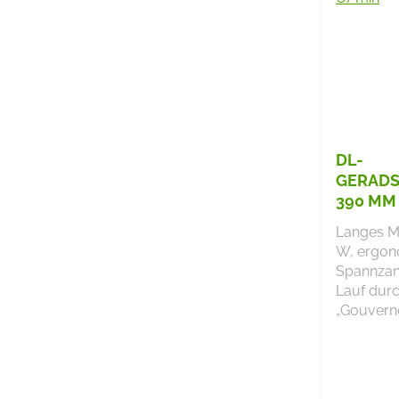
DL-
GERADS
390 MM
18.000
Langes M
W, ergon
Spannzan
Lauf dur
„Gouvern