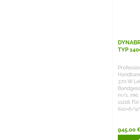
DYNABR
TYP 140
Professio
Handband
370 W Lei
Bandgesc
m/s, inkl
11218. Fü
610×6/9
945,00 
Reguläre