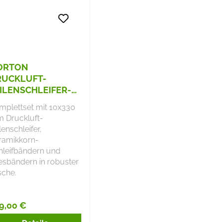
ORTON
RUCKLUFT-
ILENSCHLEIFER-
T
mplettset mit 10x330
 Druckluft-
lenschleifer,
ramikkorn-
hleifbändern und
iesbändern in robuster
sche.
9,00 €
gulärer Preis: