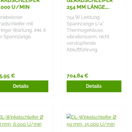
RADSCHLEIFER
GERADSCHLEIFER
.000 U/MIN
254 MM LÄNGE,
12.000 U/MIN
triebeloser
744 W Leistung,
adschleifer mit
Spannzange 1/4”,
inger Wartung, inkl. 6
Thermogehäuse,
 Spannzange.
vibrationsarm, nicht
verstopfende
Abluftführung.
5,95 €
704,84 €
gulärer Preis:
Regulärer Preis:
Details
Details