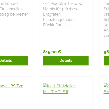
SPANNZANGE
mit höherer
90°-Modell mit 15.000
Fü
für schnellen
U/min für präzises
Sc
btrag bei kleiner
Entgraten,
bre
Planetengetriebe,
Sch
Rückluftauslass.
Ko
Ans
ver
815,00 €
98
r Preis:
Regulärer Preis:
Re
Details
Details