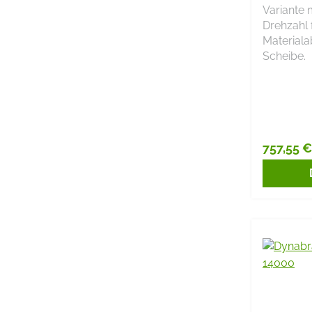
U/MIN
Variante 
Drehzahl 
Materiala
Scheibe.
757,55 €
Reguläre