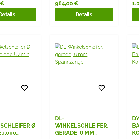
 €
984,00 €
1.
r Preis:
Regulärer Preis:
Re
Details
Details
DL-
DY
SCHLEIFER Ø
WINKELSCHLEIFER,
BA
20.000
GERADE, 6 MM
KO