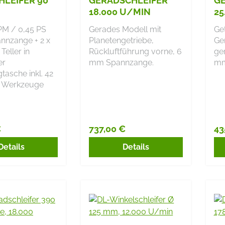
LEIFER 90°
GERADSCHLEIFER
GE
18.000 U/MIN
25
PM / 0,45 PS
Gerades Modell mit
Ge
nzange + 2 x
Planetengetriebe,
Ger
Teller in
Rückluftführung vorne, 6
ger
er
mm Spannzange.
mm
asche inkl. 42
 Werkzeuge
€
737,00 €
43
r Preis:
Regulärer Preis:
Re
Details
Details