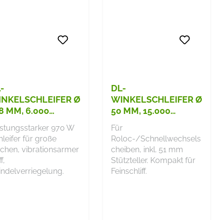
-
DL-
NKELSCHLEIFER Ø
WINKELSCHLEIFER Ø
8 MM, 6.000
50 MM, 15.000
/MIN
U/MIN
istungsstarker 970 W
Für
leifer für große
Roloc-/Schnellwechsels
ächen, vibrationsarmer
cheiben, inkl. 51 mm
f,
Stützteller. Kompakt für
indelverriegelung.
Feinschliff.