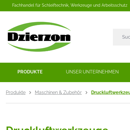
Fachhandel für Schleiftechnik, Werkzeuge und Arbeitsschutz
springen
Zur Hauptnavigation springen
PRODUKTE
UNSER UNTERNEHMEN
Produkte
Maschinen & Zubehör
Druckluftwerkze