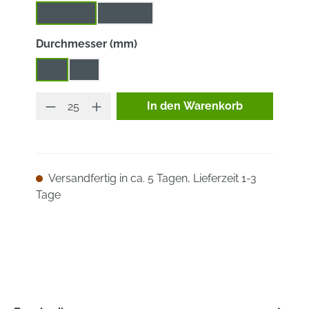
Keramik
Korund
auswählen
Durchmesser (mm)
50
75
Produkt Anzahl: Gib den ge
In den Warenkorb
Versandfertig in ca. 5 Tagen, Lieferzeit 1-3
Tage