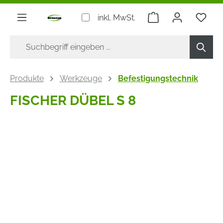
alt springen
Warenkorb enthäl
Du h
inkl. MwSt.
Produkte
Werkzeuge
Befestigungstechnik
FISCHER DÜBEL S 8
Bildergalerie überspringen