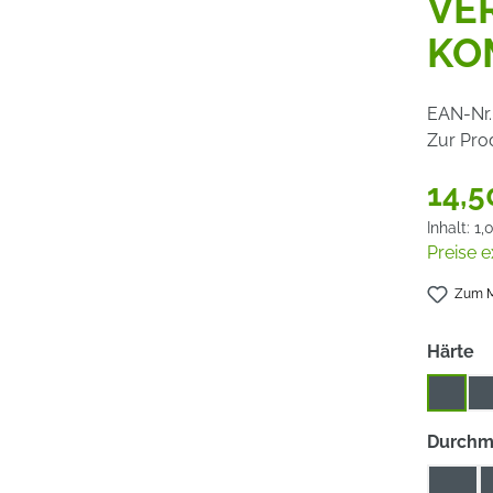
VE
KO
EAN-Nr.
Zur Pro
14,5
Inhalt:
1,
Preise e
Zum M
a
Härte
2
3
Durchm
50