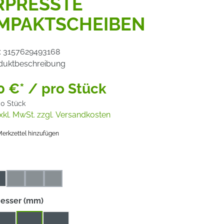
RPRESSTE
MPAKTSCHEIBEN
:
3157629493168
duktbeschreibung
0 €* / pro Stück
00 Stück
xkl. MwSt. zzgl. Versandkosten
erkzettel hinzufügen
uswählen
4
6
8
(Diese Option ist zurzeit nicht verfügbar.)
(Diese Option ist zurzeit nicht verfügbar.)
(Diese Option ist zurzeit nicht verfügbar.)
auswählen
esser (mm)
75
125
150