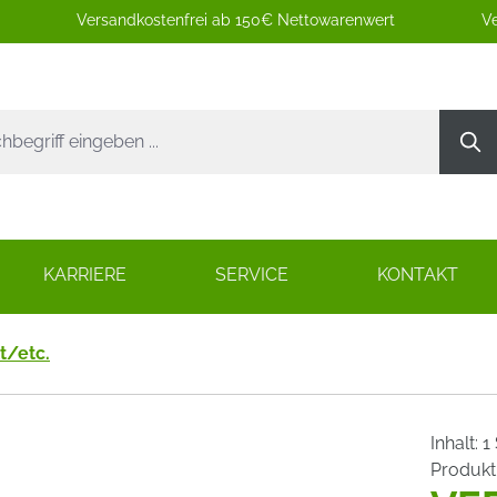
Versandkostenfrei ab 150€ Nettowarenwert
Ve
KARRIERE
SERVICE
KONTAKT
t/etc.
Inhalt:
1
Produk