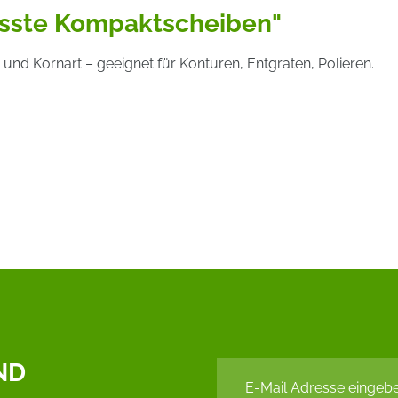
esste Kompaktscheiben"
nd Kornart – geeignet für Konturen, Entgraten, Polieren.
ND