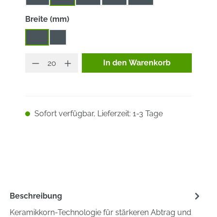
auswählen
Breite (mm)
4,2
7
Produkt Anzahl: Gib den ge
In den Warenkorb
Sofort verfügbar, Lieferzeit: 1-3 Tage
Beschreibung
Keramikkorn-Technologie für stärkeren Abtrag und