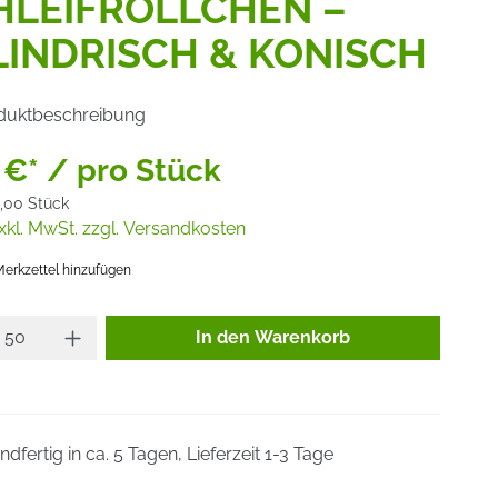
HLEIFRÖLLCHEN –
LINDRISCH & KONISCH
duktbeschreibung
 €* / pro Stück
,00 Stück
xkl. MwSt. zzgl. Versandkosten
erkzettel hinzufügen
Produkt Anzahl: Gib den gewünsc
In den Warenkorb
dfertig in ca. 5 Tagen, Lieferzeit 1-3 Tage