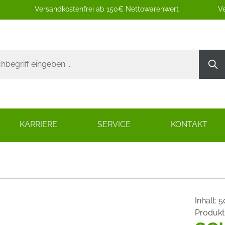
Versandkostenfrei ab 150€ Nettowarenwert
Ve
KARRIERE
SERVICE
KONTAKT
Inhalt:
5
Produk