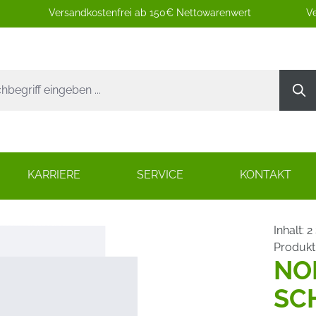
Versandkostenfrei ab 150€ Nettowarenwert
Ve
KARRIERE
SERVICE
KONTAKT
Inhalt:
2
Produk
NO
SC