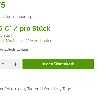
75
duktbeschreibung
6 €* / pro Stück
00 Stück
xkl. MwSt. zzgl. Versandkosten
erkzettel hinzufügen
Produkt Anzahl: Gib den gewünsc
In den Warenkorb
dfertig in ca. 5 Tagen, Lieferzeit 1-3 Tage