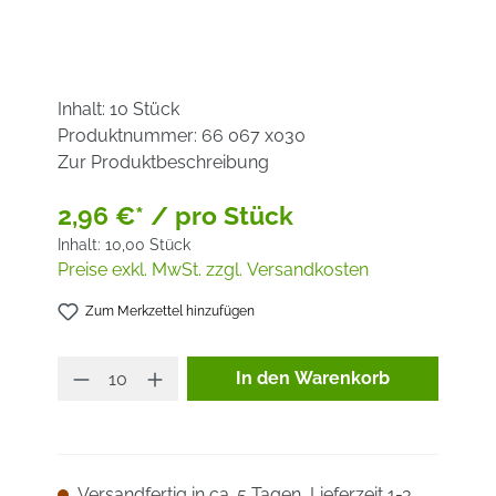
Inhalt:
10 Stück
Produktnummer:
66 067 x030
Zur Produktbeschreibung
2,96 €* / pro Stück
Inhalt:
10,00 Stück
Preise exkl. MwSt. zzgl. Versandkosten
Zum Merkzettel hinzufügen
Produkt Anzahl: Gib den ge
In den Warenkorb
Versandfertig in ca. 5 Tagen, Lieferzeit 1-3