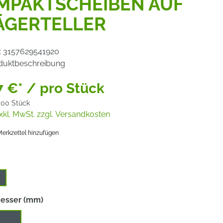
MPAKTSCHEIBEN AUF
ÄGERTELLER
:
3157629541920
duktbeschreibung
7 €* / pro Stück
,00 Stück
xkl. MwSt. zzgl. Versandkosten
erkzettel hinzufügen
uswählen
auswählen
esser (mm)
125