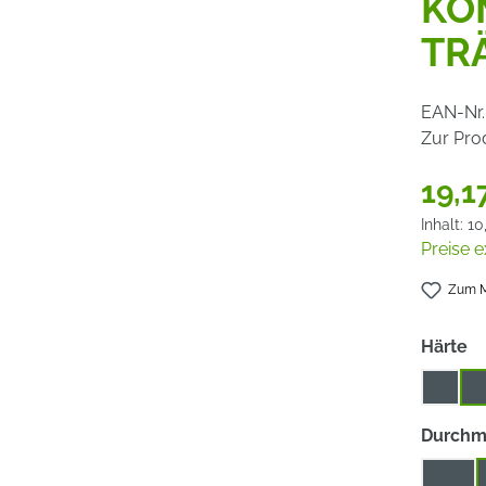
KO
TR
EAN-Nr.
Zur Pro
19,1
Inhalt:
10
Preise e
Zum M
a
Härte
2
3
Durchm
115