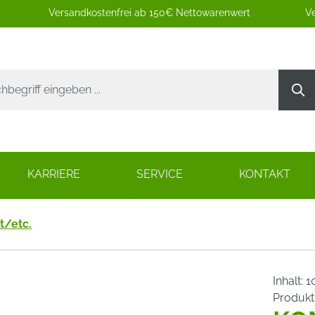
Versandkostenfrei ab 150€ Nettowarenwert
Ve
KARRIERE
SERVICE
KONTAKT
t/etc.
Inhalt:
1
Produk