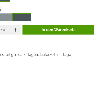
auswählen
g
edium
S (F)ein
(Diese Option ist zurzeit nicht verfügbar.)
Produkt Anzahl: Gib den gewünsc
In den Warenkorb
dfertig in ca. 5 Tagen, Lieferzeit 1-3 Tage