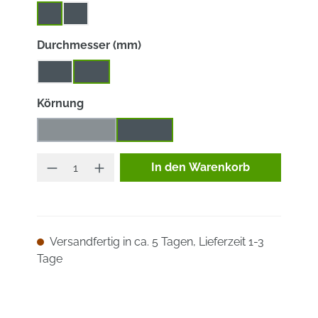
2
3
auswählen
Durchmesser (mm)
115
125
auswählen
Körnung
A (M)edium
S (F)ein
(Diese Option ist zurzeit nicht verfügbar.)
Produkt Anzahl: Gib den ge
In den Warenkorb
Versandfertig in ca. 5 Tagen, Lieferzeit 1-3
Tage