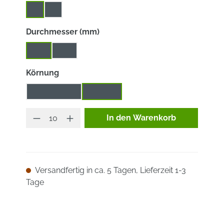
2
3
auswählen
Durchmesser (mm)
115
125
auswählen
Körnung
A (M)edium
S (F)ein
Produkt Anzahl: Gib den ge
In den Warenkorb
Versandfertig in ca. 5 Tagen, Lieferzeit 1-3
Tage