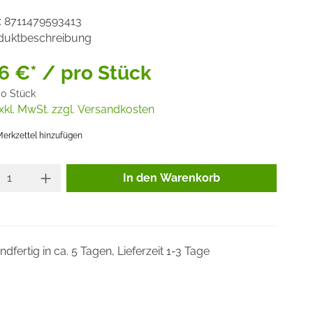
:
8711479593413
duktbeschreibung
6 €* / pro Stück
00 Stück
xkl. MwSt. zzgl. Versandkosten
erkzettel hinzufügen
Produkt Anzahl: Gib den gewünsc
In den Warenkorb
dfertig in ca. 5 Tagen, Lieferzeit 1-3 Tage