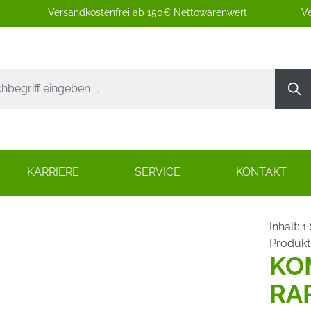
Versandkostenfrei ab 150€ Nettowarenwert
Ve
KARRIERE
SERVICE
KONTAKT
Inhalt:
1
Produk
KO
RA