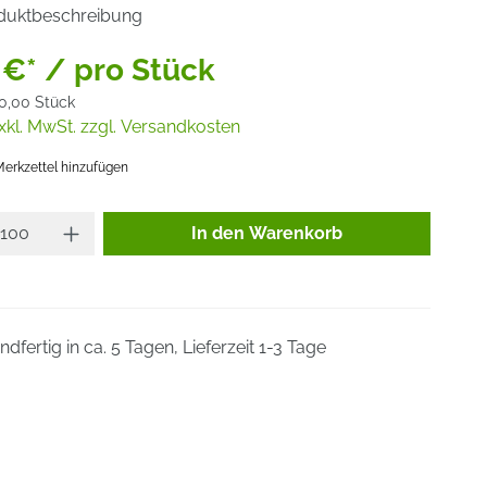
duktbeschreibung
 €* / pro Stück
0,00 Stück
xkl. MwSt. zzgl. Versandkosten
erkzettel hinzufügen
Produkt Anzahl: Gib den gewünsc
In den Warenkorb
dfertig in ca. 5 Tagen, Lieferzeit 1-3 Tage