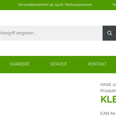
Versandkostenfrei ab 150€ Nettowarenwert
Ve
KARRIERE
SERVICE
KONTAKT
Inhalt:
1
Produk
KL
EAN-Nr.