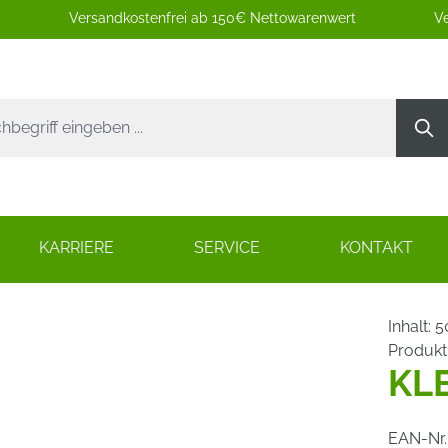
Versandkostenfrei ab 150€ Nettowarenwert
Ve
KARRIERE
SERVICE
KONTAKT
Inhalt:
5
Produk
KL
EAN-Nr.