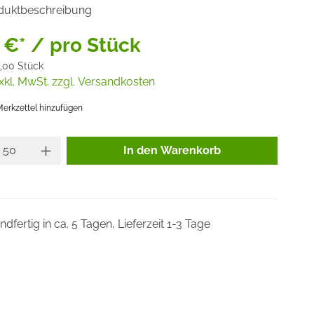
duktbeschreibung
 €* / pro Stück
,00 Stück
xkl. MwSt. zzgl. Versandkosten
erkzettel hinzufügen
Produkt Anzahl: Gib den gewünsc
In den Warenkorb
dfertig in ca. 5 Tagen, Lieferzeit 1-3 Tage