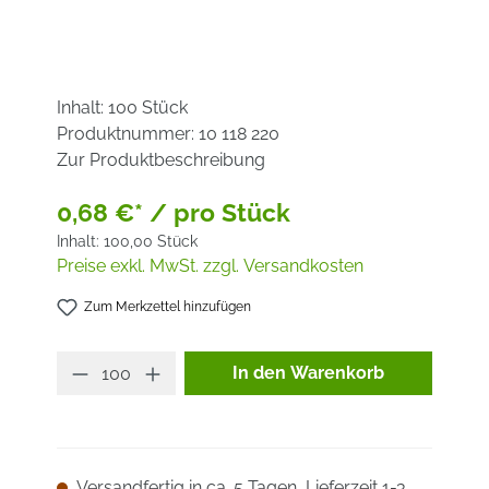
Inhalt:
100 Stück
Produktnummer:
10 118 220
Zur Produktbeschreibung
0,68 €* / pro Stück
Inhalt:
100,00 Stück
Preise exkl. MwSt. zzgl. Versandkosten
Zum Merkzettel hinzufügen
Produkt Anzahl: Gib den ge
In den Warenkorb
Versandfertig in ca. 5 Tagen, Lieferzeit 1-3