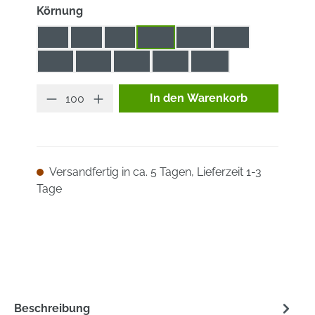
auswählen
Körnung
40
60
80
100
120
150
180
220
240
320
400
Produkt Anzahl: Gib den ge
In den Warenkorb
Versandfertig in ca. 5 Tagen, Lieferzeit 1-3
Tage
Beschreibung