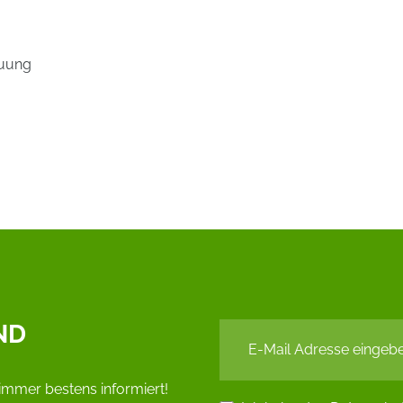
euung
ND
immer bestens informiert!