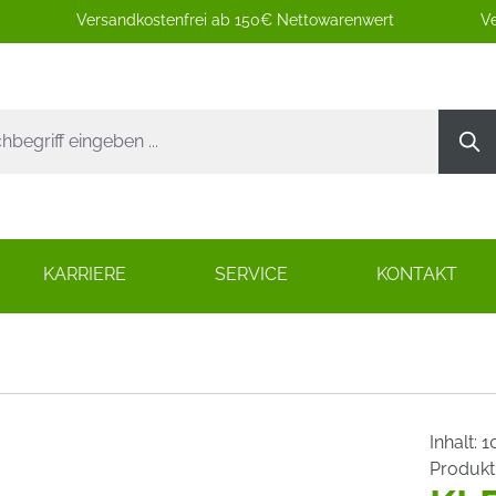
Versandkostenfrei ab 150€ Nettowarenwert
Ve
KARRIERE
SERVICE
KONTAKT
Inhalt:
1
Produk