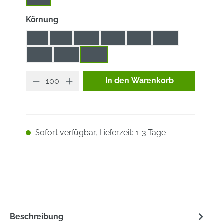
auswählen
Körnung
40
60
100
120
150
180
240
320
400
Produkt Anzahl: Gib den ge
In den Warenkorb
Sofort verfügbar, Lieferzeit: 1-3 Tage
Beschreibung