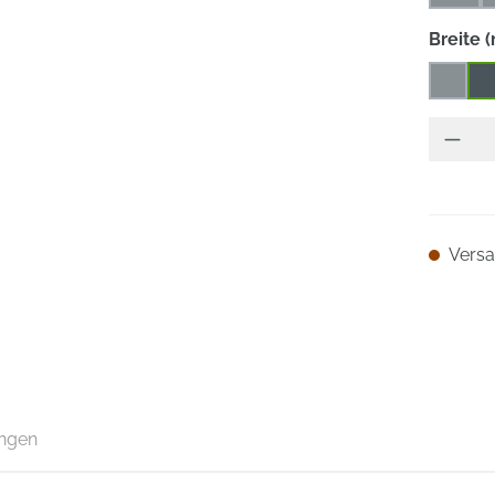
(Diese
Breite 
1
1
(Diese 
Versan
ngen