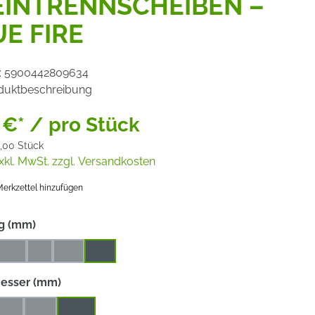
EINTRENNSCHEIBEN –
E FIRE
:
5900442809634
duktbeschreibung
 €* / pro Stück
,00 Stück
xkl. MwSt. zzgl. Versandkosten
erkzettel hinzufügen
auswählen
g (mm)
,35
8
10
16
 Option ist zurzeit nicht verfügbar.)
(Diese Option ist zurzeit nicht verfügbar.)
(Diese Option ist zurzeit nicht verfügbar.)
(Diese Option ist zurzeit nicht verfügbar.)
auswählen
esser (mm)
63
76
100