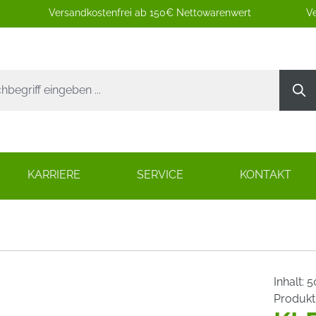
Versandkostenfrei ab 150€ Nettowarenwert
Ve
KARRIERE
SERVICE
KONTAKT
Inhalt:
5
Produk