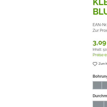
KL
BLU
EAN-Nr.
Zur Pro
3,09
Inhalt:
50
Preise e
Zum M
Bohrun
6
6
(Diese
Durchm
50