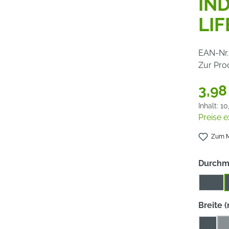
IN
LIF
EAN-Nr.
Zur Pro
3,98
Inhalt:
10
Preise e
Zum M
Durchm
115
Breite 
4
4