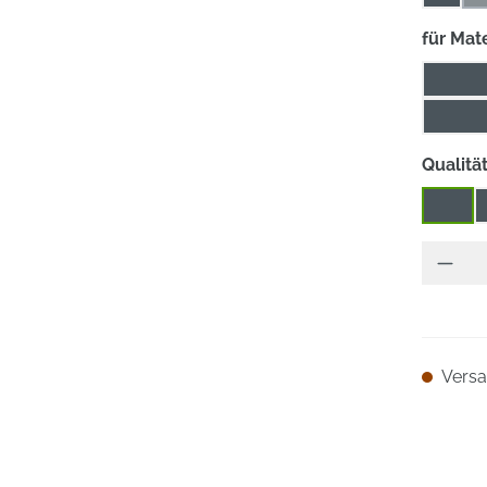
für Mate
Alumi
Guss /
Qualitä
****
Versan