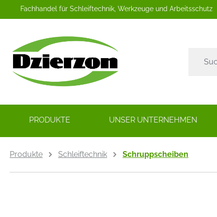
Fachhandel für Schleiftechnik, Werkzeuge und Arbeitsschutz
springen
Zur Hauptnavigation springen
PRODUKTE
UNSER UNTERNEHMEN
Produkte
Schleiftechnik
Schruppscheiben
Bildergalerie überspringen