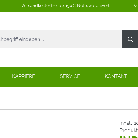
Versandkostenfrei ab 150€ Nettowarenwert
Ve
KARRIERE
SERVICE
KONTAKT
Inhalt:
1
Produk