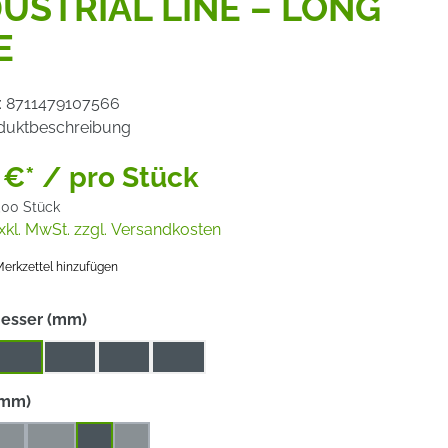
DUSTRIAL LINE – LONG
E
:
8711479107566
duktbeschreibung
 €* / pro Stück
,00 Stück
xkl. MwSt. zzgl. Versandkosten
erkzettel hinzufügen
auswählen
esser (mm)
125
150
180
230
auswählen
(mm)
,2
4,5
7
8