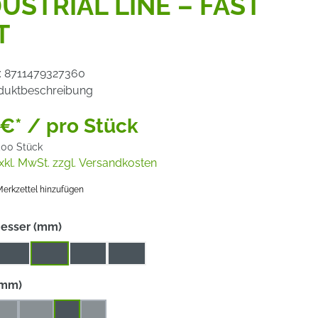
USTRIAL LINE – FAST
T
:
8711479327360
duktbeschreibung
 €* / pro Stück
,00 Stück
xkl. MwSt. zzgl. Versandkosten
erkzettel hinzufügen
auswählen
esser (mm)
125
150
180
230
auswählen
(mm)
,2
4,5
7
8