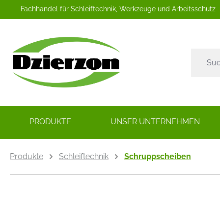
Fachhandel für Schleiftechnik, Werkzeuge und Arbeitsschutz
springen
Zur Hauptnavigation springen
PRODUKTE
UNSER UNTERNEHMEN
Produkte
Schleiftechnik
Schruppscheiben
Bildergalerie überspringen