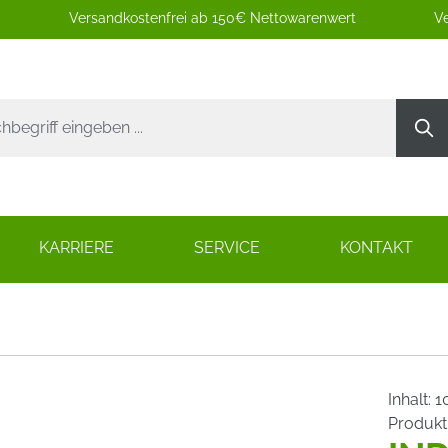
Versandkostenfrei ab 150€ Nettowarenwert
Ve
KARRIERE
SERVICE
KONTAKT
Inhalt:
1
Produk