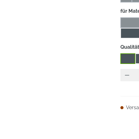
(Diese 
für Mate
Alumi
(
Guss /
Qualitä
****
Versan