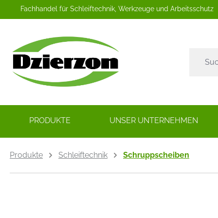
Fachhandel für Schleiftechnik, Werkzeuge und Arbeitsschutz
springen
Zur Hauptnavigation springen
PRODUKTE
UNSER UNTERNEHMEN
Produkte
Schleiftechnik
Schruppscheiben
Bildergalerie überspringen