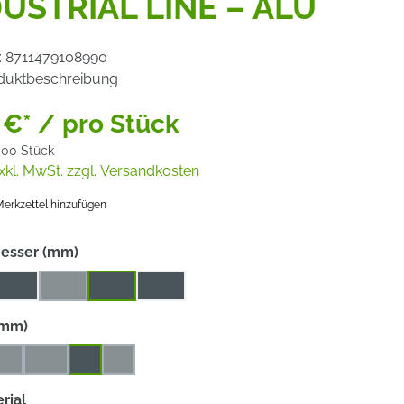
USTRIAL LINE – ALU
:
8711479108990
duktbeschreibung
 €* / pro Stück
,00 Stück
xkl. MwSt. zzgl. Versandkosten
erkzettel hinzufügen
auswählen
esser (mm)
125
150
180
230
(Diese Option ist zurzeit nicht verfügbar.)
auswählen
(mm)
,2
4,5
7
8
Option ist zurzeit nicht verfügbar.)
(Diese Option ist zurzeit nicht verfügbar.)
(Diese Option ist zurzeit nicht verfügbar.)
(Diese Option ist zurzeit nicht verfügbar.)
auswählen
rial