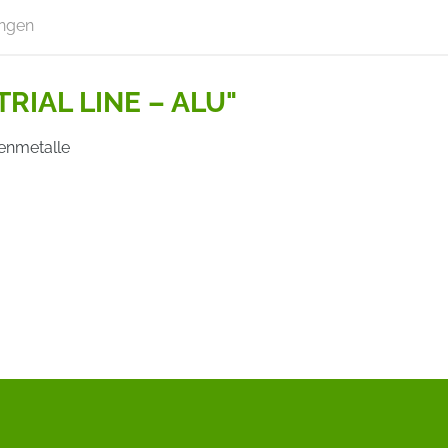
ngen
TRIAL LINE – ALU"
senmetalle