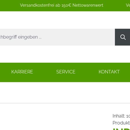
Versandkostenfrei ab 150€ Nettowarenwert
Ve
KARRIERE
SERVICE
KONTAKT
Inhalt:
1
Produk