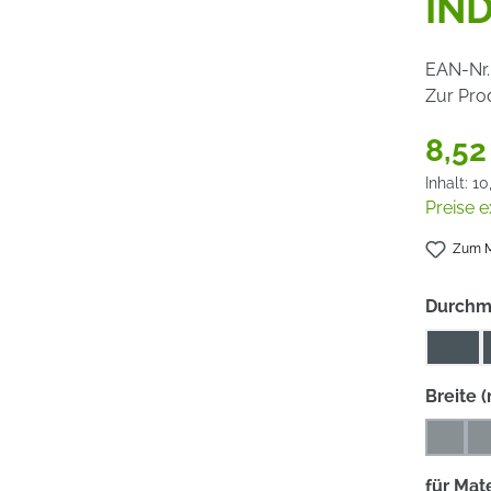
IND
EAN-Nr.
Zur Pro
8,52
Inhalt:
10
Preise e
Zum M
Durchm
115
Breite 
4
4
(Diese 
für Mate