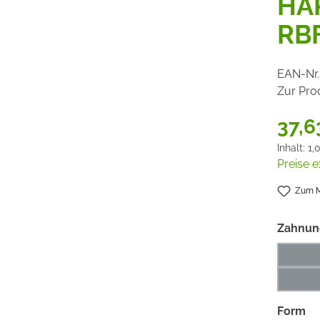
HA
RBF
EAN-Nr.
Zur Pro
37,6
Inhalt:
1,
Preise e
Zum M
Zahnun
Alumi
Gusse
au
Form