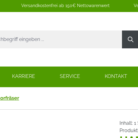
Versandkostenfrei ab 150€ Nettowarenwert
Ve
KARRIERE
SERVICE
KONTAKT
orfräser
Inhalt:
1
Produk