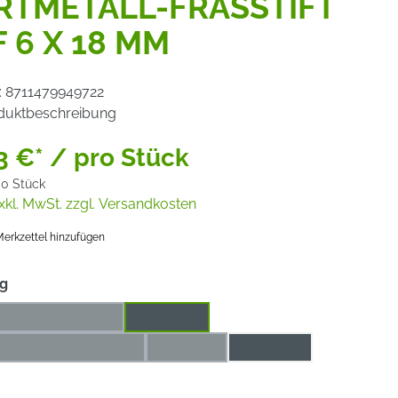
RTMETALL-FRÄSSTIFT
 6 X 18 MM
:
8711479949722
duktbeschreibung
3 €* / pro Stück
00 Stück
xkl. MwSt. zzgl. Versandkosten
erkzettel hinzufügen
auswählen
g
nium / Kunststoff
Edelstahl
(Diese Option ist zurzeit nicht verfügbar.)
isen & weiche Stähle
HD Stahl
Standard
(Diese Option ist zurzeit nicht verfügbar.)
(Diese Option ist zurzeit nicht verfügb
swählen