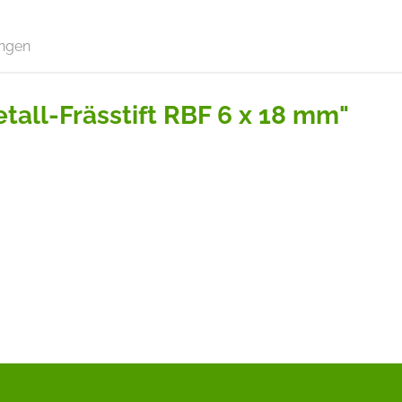
ngen
all-Frässtift RBF 6 x 18 mm"