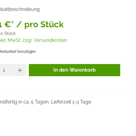
duktbeschreibung
1 €* / pro Stück
00 Stück
xkl. MwSt. zzgl. Versandkosten
erkzettel hinzufügen
Produkt Anzahl: Gib den gewünsc
In den Warenkorb
dfertig in ca. 5 Tagen, Lieferzeit 1-3 Tage