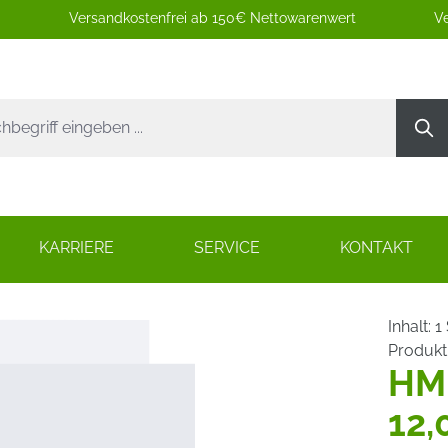
Versandkostenfrei ab 150€ Nettowarenwert
Ve
KARRIERE
SERVICE
KONTAKT
Inhalt:
1
Produk
HM
12,