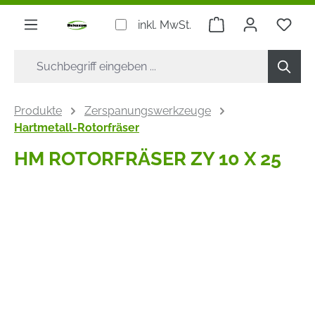
alt springen
Warenkorb enthäl
inkl. MwSt.
Produkte
Zerspanungswerkzeuge
Hartmetall-Rotorfräser
HM ROTORFRÄSER ZY 10 X 25
Bildergalerie überspringen