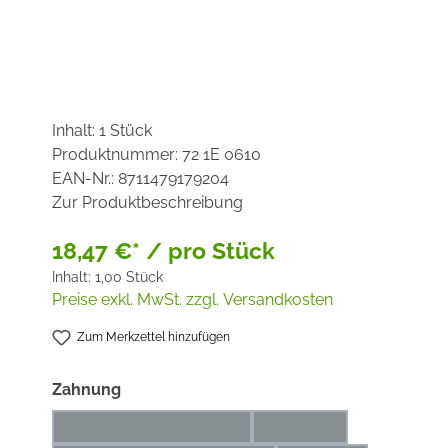
Inhalt:
1 Stück
Produktnummer:
72 1E 0610
EAN-Nr.:
8711479179204
Zur Produktbeschreibung
18,47 €* / pro Stück
Inhalt:
1,00 Stück
Preise exkl. MwSt. zzgl. Versandkosten
Zum Merkzettel hinzufügen
auswählen
Zahnung
Aluminium / Kunststoff
Edelstahl
(Diese Option ist zurzeit nicht verfügbar.)
(Diese Option ist zurzei