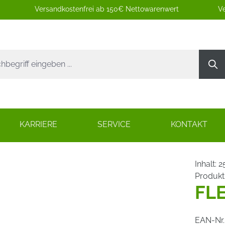
Versandkostenfrei ab 150€ Nettowarenwert
Ve
KARRIERE
SERVICE
KONTAKT
Inhalt:
2
Produk
FL
EAN-Nr.