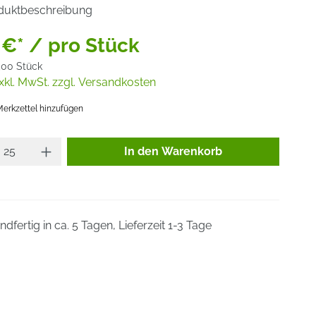
duktbeschreibung
 €* / pro Stück
,00 Stück
xkl. MwSt. zzgl. Versandkosten
erkzettel hinzufügen
Produkt Anzahl: Gib den gewünsc
In den Warenkorb
dfertig in ca. 5 Tagen, Lieferzeit 1-3 Tage