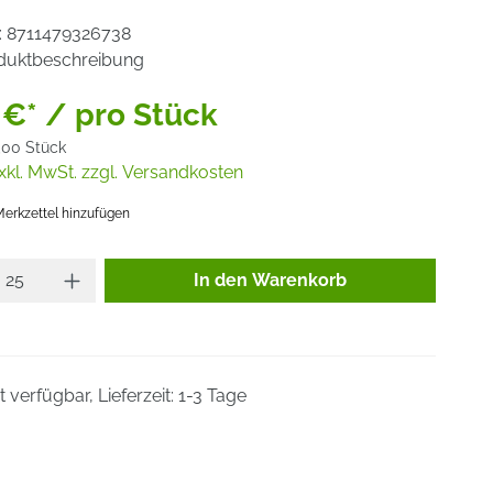
:
8711479326738
duktbeschreibung
 €* / pro Stück
,00 Stück
xkl. MwSt. zzgl. Versandkosten
erkzettel hinzufügen
Produkt Anzahl: Gib den gewünsc
In den Warenkorb
 verfügbar, Lieferzeit: 1-3 Tage