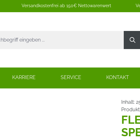
Versandkostenfrei ab 150€ Nettowarenwert
Ve
KARRIERE
SERVICE
KONTAKT
Inhalt:
2
Produk
FL
SP