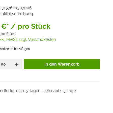
:
3157620307006
duktbeschreibung
 €* / pro Stück
,00 Stück
xkl. MwSt. zzgl. Versandkosten
erkzettel hinzufügen
Produkt Anzahl: Gib den gewünsc
In den Warenkorb
dfertig in ca. 5 Tagen, Lieferzeit 1-3 Tage