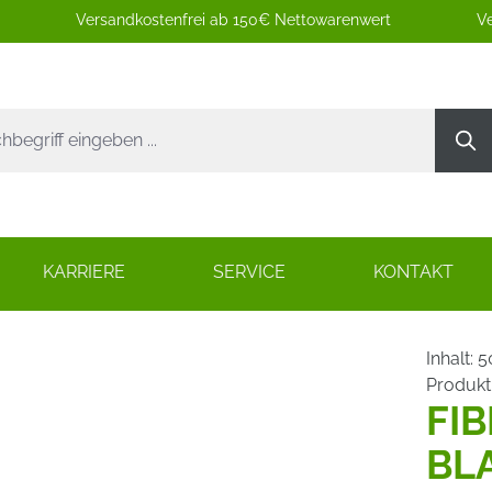
Versandkostenfrei ab 150€ Nettowarenwert
Ve
KARRIERE
SERVICE
KONTAKT
Inhalt:
5
Produk
FIB
BL