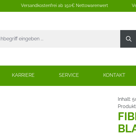
Versandkostenfrei ab 150€ Nettowarenwert
Ve
KARRIERE
SERVICE
KONTAKT
Inhalt:
5
Produk
FI
BL