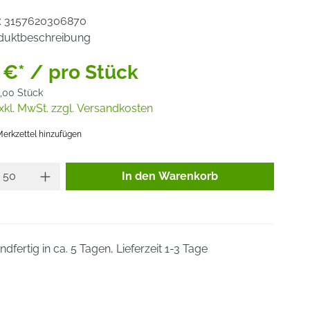
:
3157620306870
duktbeschreibung
 €* / pro Stück
,00 Stück
xkl. MwSt. zzgl. Versandkosten
erkzettel hinzufügen
Produkt Anzahl: Gib den gewünsc
In den Warenkorb
dfertig in ca. 5 Tagen, Lieferzeit 1-3 Tage