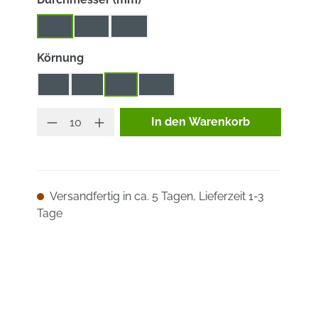
115
125
180
auswählen
Körnung
40
60
80
120
Produkt Anzahl: Gib den ge
In den Warenkorb
Versandfertig in ca. 5 Tagen, Lieferzeit 1-3
Tage