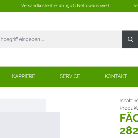
Versandkostenfrei ab 150€ Nettowarenwert
Ve
KARRIERE
SERVICE
KONTAKT
Inhalt:
1
Produk
FÄ
282