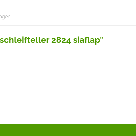
ngen
chleifteller 2824 siaflap"