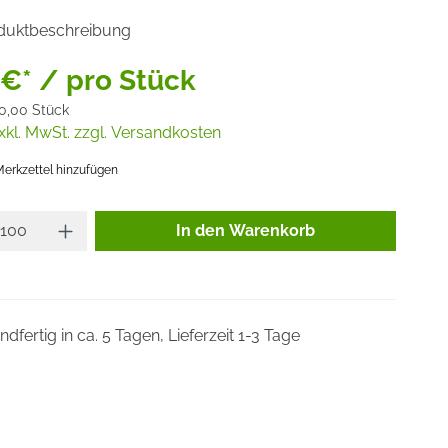
duktbeschreibung
 €* / pro Stück
0,00 Stück
xkl. MwSt. zzgl. Versandkosten
erkzettel hinzufügen
Produkt Anzahl: Gib den gewünsc
In den Warenkorb
dfertig in ca. 5 Tagen, Lieferzeit 1-3 Tage