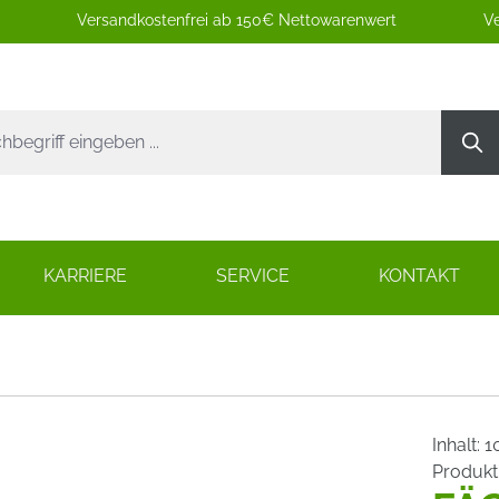
Versandkostenfrei ab 150€ Nettowarenwert
Ve
KARRIERE
SERVICE
KONTAKT
Inhalt:
1
Produk