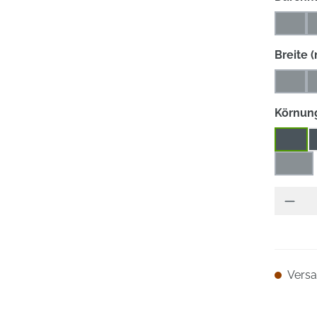
10
(Diese
Breite 
10
(Diese
Körnun
40
320
(Dies
Versan