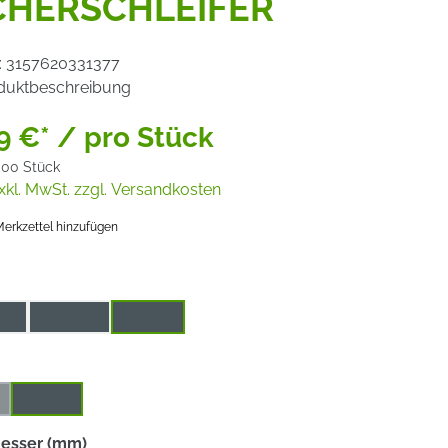
CHERSCHLEIFER
:
3157620331377
duktbeschreibung
9 €* / pro Stück
,00 Stück
xkl. MwSt. zzgl. Versandkosten
erkzettel hinzufügen
auswählen
ik
Korund
Zirkon
uswählen
6 mm
se Option ist zurzeit nicht verfügbar.)
auswählen
esser (mm)