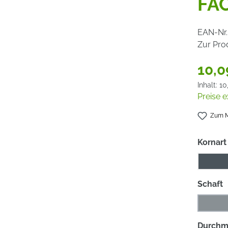
FÄ
EAN-Nr.
Zur Pro
10,0
Inhalt:
10
Preise e
Zum M
Kornart
Keram
a
Schaft
3 mm
(Die
Durchm