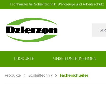
Fachhandel für Schleiftechnik, Werkzeuge und Arbeitsschutz
springen
Zur Hauptnavigation springen
PRODUKTE
UNSER UNTERNEHMEN
Produkte
Schleiftechnik
Fächerschleifer
Bildergalerie überspringen