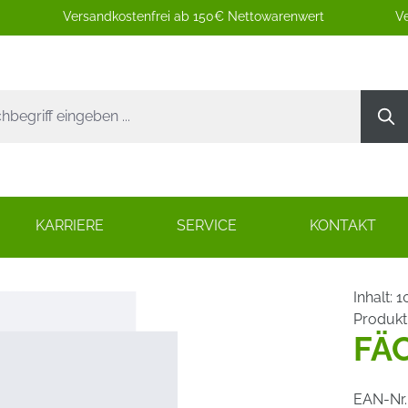
Versandkostenfrei ab 150€ Nettowarenwert
Ve
KARRIERE
SERVICE
KONTAKT
Inhalt:
1
Produk
FÄ
EAN-Nr.