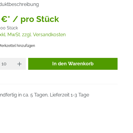
duktbeschreibung
 €* / pro Stück
,00 Stück
xkl. MwSt. zzgl. Versandkosten
erkzettel hinzufügen
Produkt Anzahl: Gib den gewünsc
In den Warenkorb
dfertig in ca. 5 Tagen, Lieferzeit 1-3 Tage