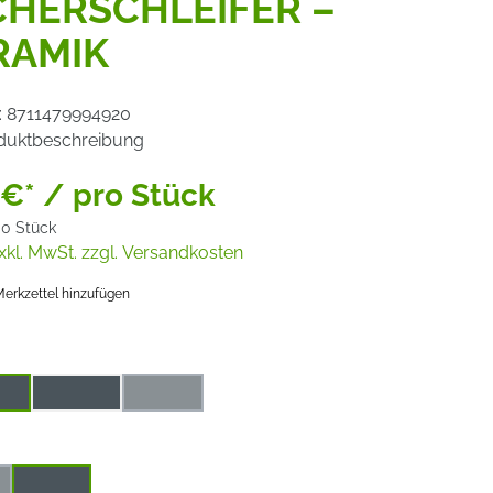
CHERSCHLEIFER –
RAMIK
:
8711479994920
duktbeschreibung
 €* / pro Stück
00 Stück
xkl. MwSt. zzgl. Versandkosten
erkzettel hinzufügen
auswählen
ik
Korund
Zirkon
(Diese Option ist zurzeit nicht verfügbar.)
uswählen
6 mm