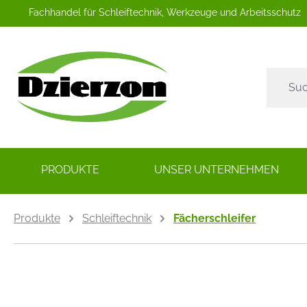
Fachhandel für Schleiftechnik, Werkzeuge und Arbeitsschutz
springen
Zur Hauptnavigation springen
PRODUKTE
UNSER UNTERNEHMEN
Produkte
Schleiftechnik
Fächerschleifer
Bildergalerie überspringen