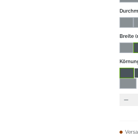
(Die
Durchm
10
(Diese
Breite 
10
(Diese
Körnun
40
320
(Dies
Versan