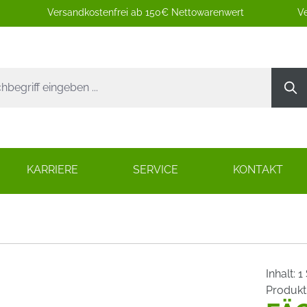
Versandkostenfrei ab 150€ Nettowarenwert
Ve
KARRIERE
SERVICE
KONTAKT
Inhalt:
1
Produk