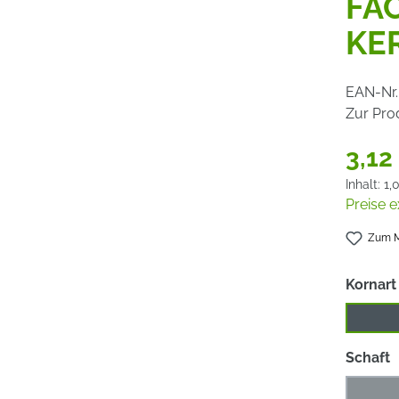
FÄ
KE
EAN-Nr.
Zur Pro
3,12
Inhalt:
1,
Preise e
Zum M
Kornart
Keram
a
Schaft
3 mm