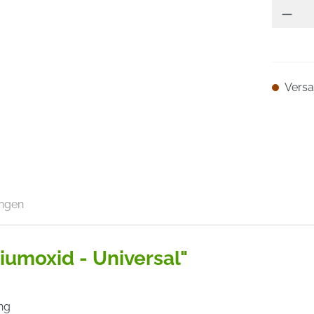
Versan
ngen
iumoxid - Universal"
ng