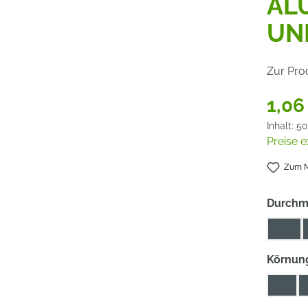
AL
UN
Zur Pro
1,06
Inhalt:
50
Preise e
Zum M
Durchm
115
Körnun
16