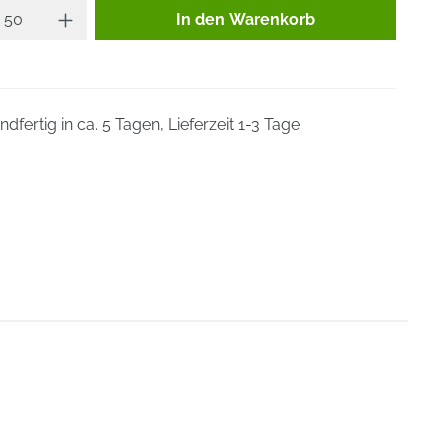
Produkt Anzahl: Gib den gewünsc
In den Warenkorb
dfertig in ca. 5 Tagen, Lieferzeit 1-3 Tage