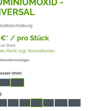
UMINIUMOXID -
IVERSAL
duktbeschreibung
 €* / pro Stück
,00 Stück
xkl. MwSt. zzgl. Versandkosten
erkzettel hinzufügen
auswählen
esser (mm)
125
180
auswählen
g
24
36
40
60
80
100
120