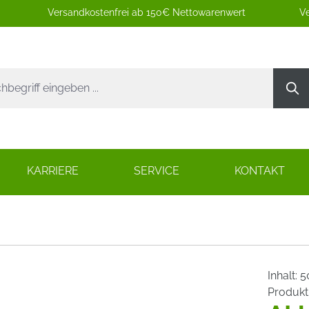
Versandkostenfrei ab 150€ Nettowarenwert
Ve
KARRIERE
SERVICE
KONTAKT
Inhalt:
5
Produk