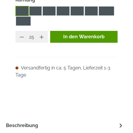
16
24
36
40
60
80
100
120
Produkt Anzahl: Gib den ge
In den Warenkorb
Versandfertig in ca. 5 Tagen, Lieferzeit 1-3
Tage
Beschreibung