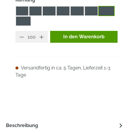
16
24
36
40
60
80
100
120
Produkt Anzahl: Gib den ge
In den Warenkorb
Versandfertig in ca. 5 Tagen, Lieferzeit 1-3
Tage
Beschreibung