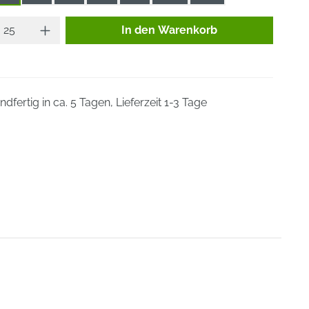
Produkt Anzahl: Gib den gewünsc
In den Warenkorb
dfertig in ca. 5 Tagen, Lieferzeit 1-3 Tage