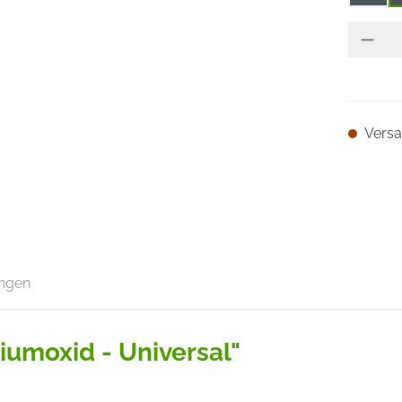
Versan
ngen
iumoxid - Universal"