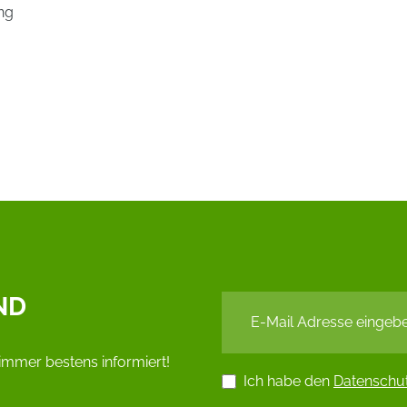
ng
ND
immer bestens informiert!
Ich habe den
Datenschu