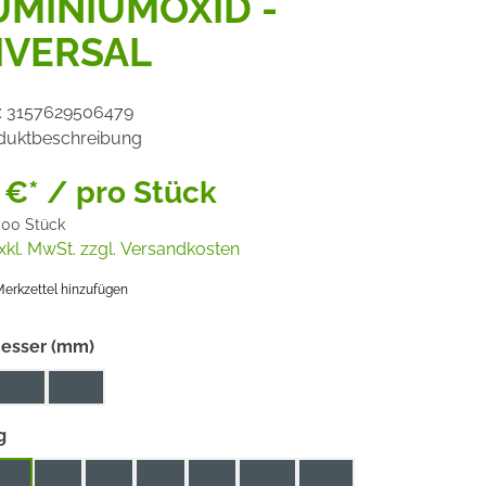
UMINIUMOXID -
IVERSAL
:
3157629506479
duktbeschreibung
 €* / pro Stück
,00 Stück
xkl. MwSt. zzgl. Versandkosten
erkzettel hinzufügen
auswählen
esser (mm)
125
180
auswählen
g
24
36
40
60
80
100
120