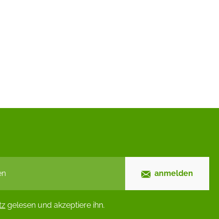
anmelden
tz
gelesen und akzeptiere ihn.