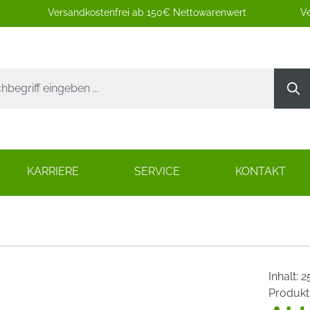
Versandkostenfrei ab 150€ Nettowarenwert
Ve
KARRIERE
SERVICE
KONTAKT
Inhalt:
2
Produk