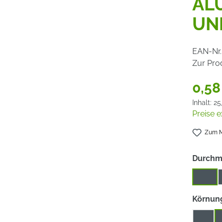
AL
UN
EAN-Nr.
Zur Pro
0,58
Inhalt:
25
Preise e
Zum M
Durchm
115
Körnun
16